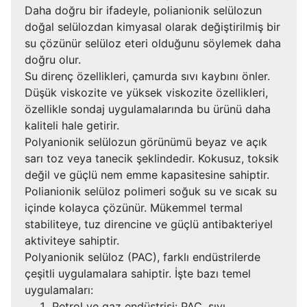
Daha doğru bir ifadeyle, polianionik selülozun
doğal selülozdan kimyasal olarak değiştirilmiş bir
su çözünür selüloz eteri olduğunu söylemek daha
doğru olur.
Su direnç özellikleri, çamurda sıvı kaybını önler.
Düşük viskozite ve yüksek viskozite özellikleri,
özellikle sondaj uygulamalarında bu ürünü daha
kaliteli hale getirir.
Polyanionik selülozun görünümü beyaz ve açık
sarı toz veya tanecik şeklindedir. Kokusuz, toksik
değil ve güçlü nem emme kapasitesine sahiptir.
Polianionik selüloz polimeri soğuk su ve sıcak su
içinde kolayca çözünür. Mükemmel termal
stabiliteye, tuz direncine ve güçlü antibakteriyel
aktiviteye sahiptir.
Polyanionik selüloz (PAC), farklı endüstrilerde
çeşitli uygulamalara sahiptir. İşte bazı temel
uygulamaları:
Petrol ve gaz endüstrisi: PAC, sıvı